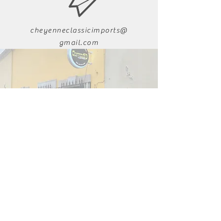
cheyenneclassicimports@
gmail.com
011-52-618-223-9282
www.facebook.com/cheyenneclassi
cimports