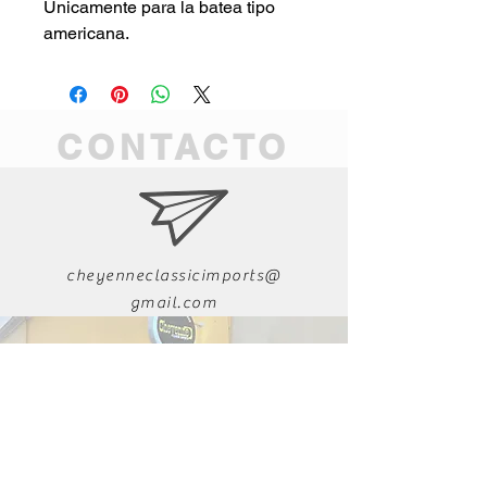
Únicamente para la batea tipo
americana.
CONTACTO
cheyenneclassicimports@
gmail.com
011-52-618-223-9282