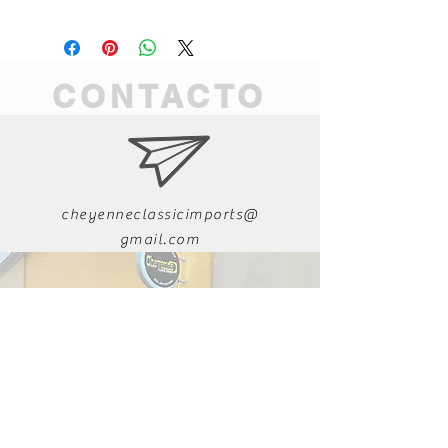
CONTACTO
cheyenneclassicimports@
gmail.com
011-52-618-223-9282