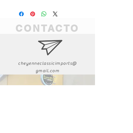
CONTACTO
cheyenneclassicimports@
gmail.com
011-52-618-223-9282