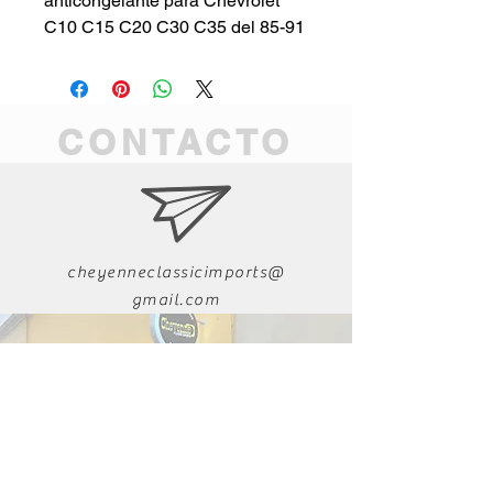
anticongelante para Chevrolet
C10 C15 C20 C30 C35 del 85-91
CONTACTO
cheyenneclassicimports@
gmail.com
011-52-618-223-9282