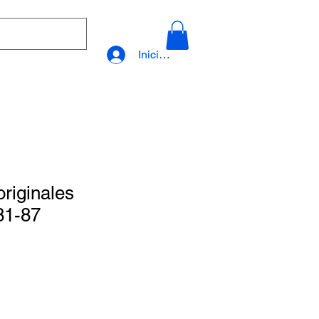
Iniciar sesión
riginales
81-87