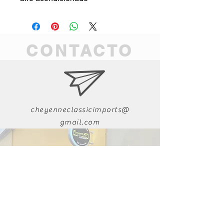
CONTACTO
cheyenneclassicimports@
gmail.com
011-52-618-223-9282