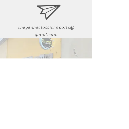
cheyenneclassicimports@
gmail.com
011-52-618-223-9282
www.facebook.com/cheyenneclassi
cimports